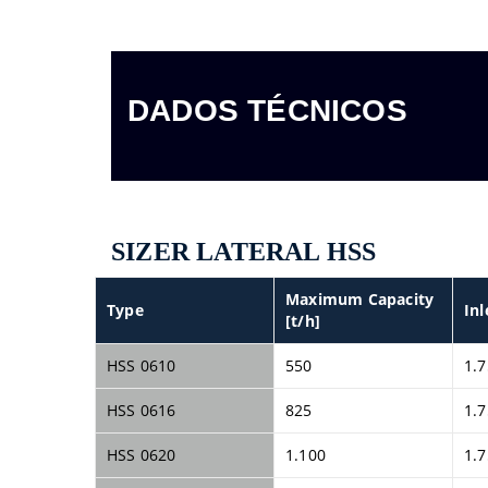
DADOS TÉCNICOS
SIZER LATERAL HSS
Maximum Capacity
Type
In
[t/h]
HSS 0610
550
1.7
HSS 0616
825
1.7
HSS 0620
1.100
1.7