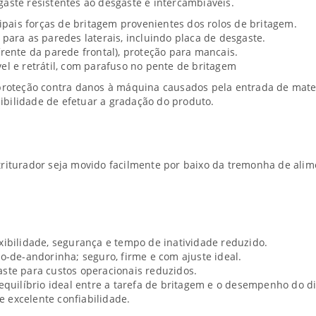
aste resistentes ao desgaste e intercambiáveis.
cipais forças de britagem provenientes dos rolos de britagem.
para as paredes laterais, incluindo placa de desgaste.
rente da parede frontal), proteção para mancais.
el e retrátil, com parafuso no pente de britagem
roteção contra danos à máquina causados pela entrada de materia
bilidade de efetuar a gradação do produto.
iturador seja movido facilmente por baixo da tremonha de alime
xibilidade, segurança e tempo de inatividade reduzido.
o-de-andorinha; seguro, firme e com ajuste ideal.
ste para custos operacionais reduzidos.
 equilíbrio ideal entre a tarefa de britagem e o desempenho do 
 e excelente confiabilidade.