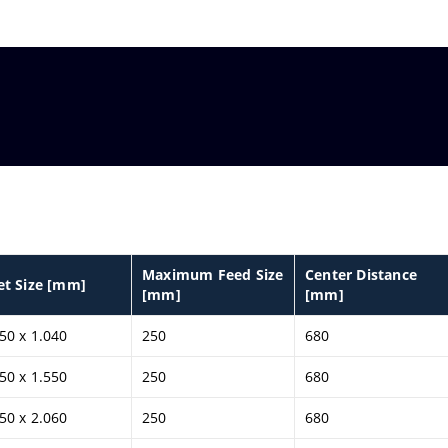
Maximum Feed Size
Center Distance
let Size [mm]
[mm]
[mm]
50 x 1.040
250
680
50 x 1.550
250
680
50 x 2.060
250
680