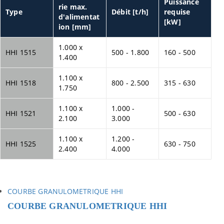
Puissance
rie max.
Type
Débit [t/h]
requise
d'alimentat
[kW]
ion [mm]
1.000 x
HHI 1515
500 - 1.800
160 - 500
1.400
1.100 x
HHI 1518
800 - 2.500
315 - 630
1.750
1.100 x
1.000 -
HHI 1521
500 - 630
2.100
3.000
1.100 x
1.200 -
HHI 1525
630 - 750
2.400
4.000
COURBE GRANULOMETRIQUE HHI
COURBE GRANULOMETRIQUE HHI